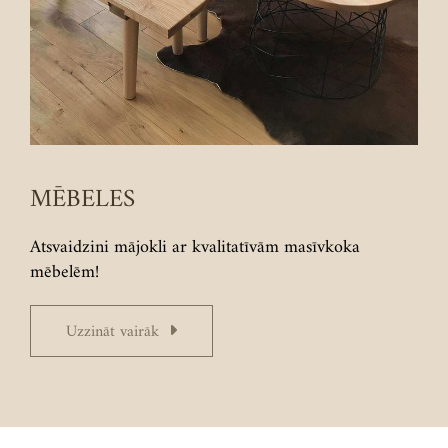
MĒBELES
Atsvaidzini mājokli ar kvalitatīvām masīvkoka
mēbelēm!
Uzzināt vairāk