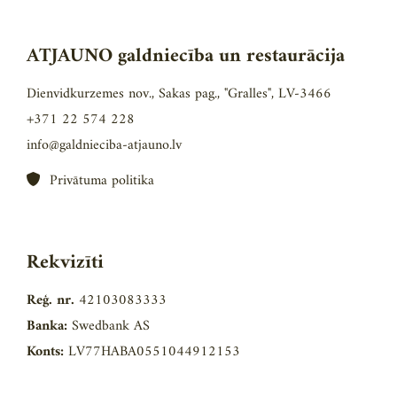
ATJAUNO galdniecība un restaurācija
Dienvidkurzemes nov., Sakas pag., "Gralles", LV-3466
+371 22 574 228
info@galdnieciba-atjauno.lv
Privātuma politika

Rekvizīti
Reģ. nr.
42103083333
Banka:
Swedbank AS
Konts:
LV77HABA0551044912153