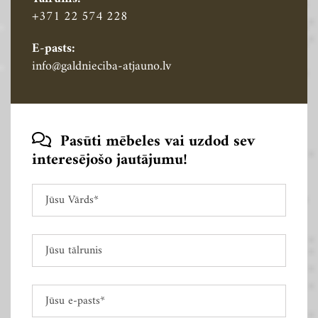
+371 22 574 228
E-pasts:
info@galdnieciba-atjauno.lv
Pasūti mēbeles vai uzdod sev

interesējošo jautājumu!