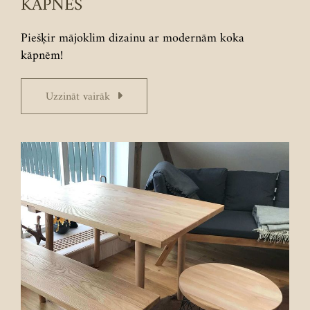
KĀPNES
Piešķir mājoklim dizainu ar modernām koka
kāpnēm!
Uzzināt vairāk